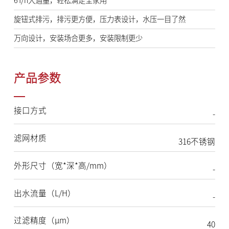
6T/h大通量，轻松满足全家用
旋钮式排污，排污更方便，压力表设计，水压一目了然
万向设计，安装场合更多，安装限制更少
产品参数
接口方式
-
滤网材质
316不锈钢
外形尺寸（宽*深*高/mm）
-
出水流量（L/H）
-
过滤精度（μm）
40